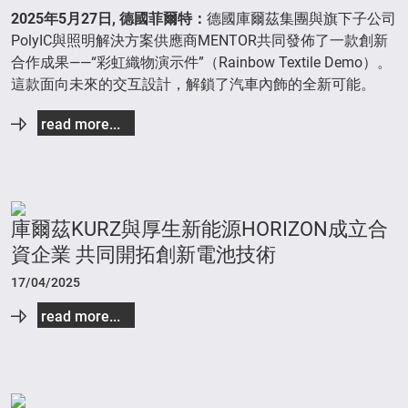
2025
年
5
月
27
日
,
德國菲爾特
：
德國庫爾茲集團與旗下子公司
PolyIC與照明解決方案供應商MENTOR共同發佈了一款創新
合作成果——“彩虹織物演示件”（Rainbow Textile Demo）。
這款面向未來的交互設計，解鎖了汽車內飾的全新可能。
read more...
庫爾茲KURZ與厚生新能源HORIZON成立合
資企業 共同開拓創新電池技術
17/04/2025
read more...