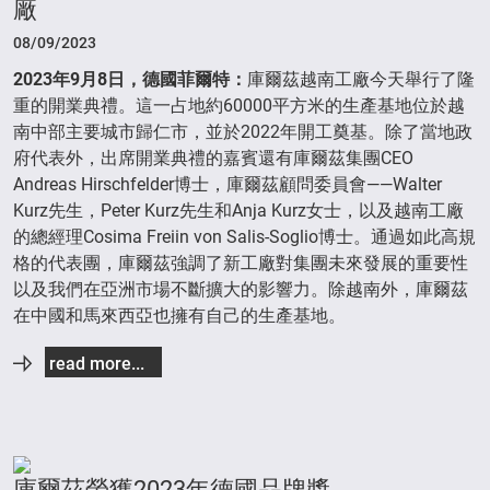
廠
08/09/2023
2023
年
9
月
8
日，德國菲爾特：
庫爾茲越南工廠今天舉行了隆
重的開業典禮。這一占地約60000平方米的生產基地位於越
南中部主要城市歸仁市，並於2022年開工奠基。除了當地政
府代表外，出席開業典禮的嘉賓還有庫爾茲集團CEO
Andreas Hirschfelder博士，庫爾茲顧問委員會——Walter
Kurz先生，Peter Kurz先生和Anja Kurz女士，以及越南工廠
的總經理Cosima Freiin von Salis-Soglio博士。通過如此高規
格的代表團，庫爾茲強調了新工廠對集團未來發展的重要性
以及我們在亞洲市場不斷擴大的影響力。除越南外，庫爾茲
在中國和馬來西亞也擁有自己的生產基地。
read more...
庫爾茲榮獲2023年德國品牌獎