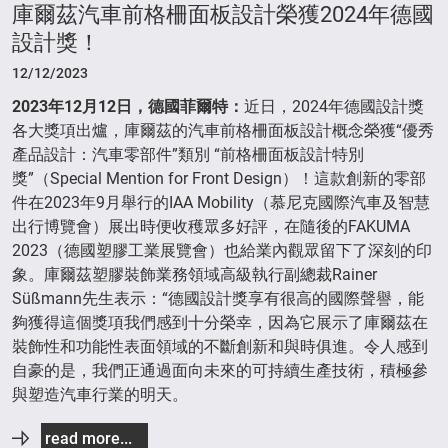
庫爾茲汽車前格柵面板設計榮獲2024年德國
設計獎！
12/12/2023
2023
年
12
月
12
日，德國菲爾特：
近日，2024年德國設計獎
各大獎項出爐，庫爾茲的汽車前格柵面板設計概念榮獲“優秀
產品設計：汽車零部件”類別 “前格柵面板設計特別
獎”（Special Mention for Front Design）！這款創新的零部
件在2023年9月舉行的IAA Mobility（慕尼克國際汽車及智慧
出行博覽會）展出時便收穫眾多好評，在隨後的FAKUMA
2023（德國塑膠工業展覽會）也給業內觀眾留下了深刻的印
象。庫爾茲塑膠裝飾業務領域高級執行副總裁Rainer
Süßmann先生表示：“德國設計獎享有很高的國際聲譽，能
夠獲得這個獎項我們感到十分榮幸，因為它展示了庫爾茲在
裝飾性和功能性表面領域的不斷創新和與時俱進。令人感到
自豪的是，我們正通過面向未來的可持續生產技術，積極參
與塑造汽車行業的明天。
read more...