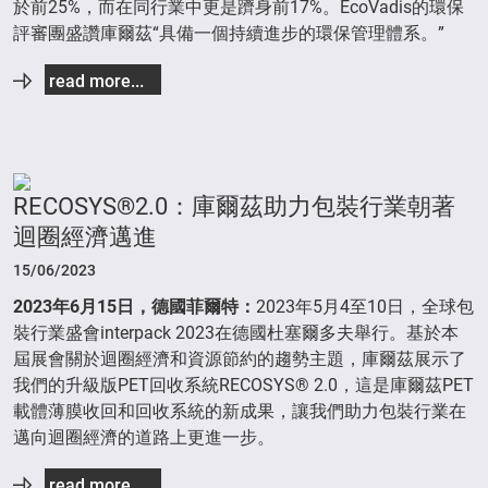
於前25%，而在同行業中更是躋身前17%。EcoVadis的環保
評審團盛讚庫爾茲“具備一個持續進步的環保管理體系。”
read more...
RECOSYS®2.0：庫爾茲助力包裝行業朝著
迴圈經濟邁進
15/06/2023
2023
年
6
月
15
日，德國菲爾特：
2023年5月4至10日，全球包
裝行業盛會interpack 2023在德國杜塞爾多夫舉行。基於本
屆展會關於迴圈經濟和資源節約的趨勢主題，庫爾茲展示了
我們的升級版PET回收系統RECOSYS® 2.0，這是庫爾茲PET
載體薄膜收回和回收系統的新成果，讓我們助力包裝行業在
邁向迴圈經濟的道路上更進一步。
read more...