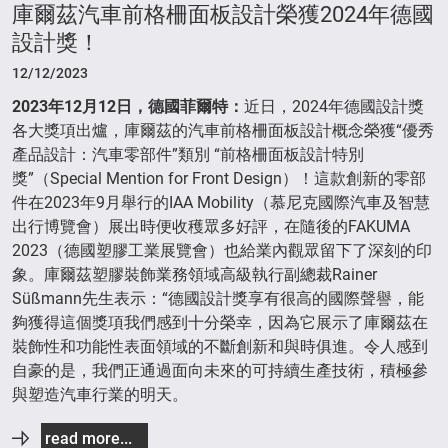
庫爾茲汽車前格柵面板設計榮獲2024年德國
設計獎！
12/12/2023
2023
年
12
月
12
日，德國菲爾特：
近日，2024年德國設計獎
各大獎項出爐，庫爾茲的汽車前格柵面板設計概念榮獲“優秀
產品設計：汽車零部件”類別 “前格柵面板設計特別
獎”（Special Mention for Front Design）！這款創新的零部
件在2023年9月舉行的IAA Mobility（慕尼克國際汽車及智慧
出行博覽會）展出時便收穫眾多好評，在隨後的FAKUMA
2023（德國塑膠工業展覽會）也給業內觀眾留下了深刻的印
象。庫爾茲塑膠裝飾業務領域高級執行副總裁Rainer
Süßmann先生表示：“德國設計獎享有很高的國際聲譽，能
夠獲得這個獎項我們感到十分榮幸，因為它展示了庫爾茲在
裝飾性和功能性表面領域的不斷創新和與時俱進。令人感到
自豪的是，我們正通過面向未來的可持續生產技術，積極參
與塑造汽車行業的明天。
read more...