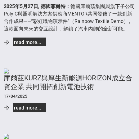
2025
年
5
月
27
日
,
德國菲爾特
：
德國庫爾茲集團與旗下子公司
PolyIC與照明解決方案供應商MENTOR共同發佈了一款創新
合作成果——“彩虹織物演示件”（Rainbow Textile Demo）。
這款面向未來的交互設計，解鎖了汽車內飾的全新可能。
read more...
庫爾茲KURZ與厚生新能源HORIZON成立合
資企業 共同開拓創新電池技術
17/04/2025
read more...