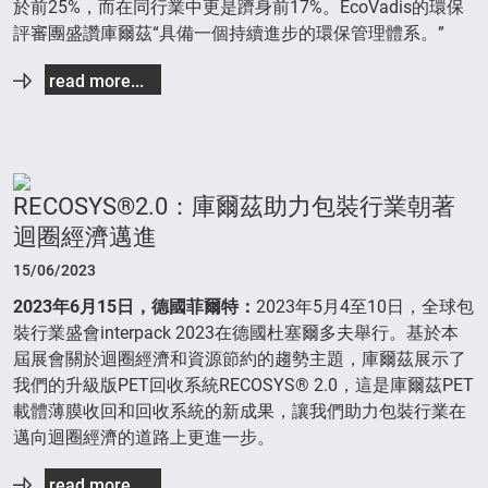
於前25%，而在同行業中更是躋身前17%。EcoVadis的環保
評審團盛讚庫爾茲“具備一個持續進步的環保管理體系。”
read more...
RECOSYS®2.0：庫爾茲助力包裝行業朝著
迴圈經濟邁進
15/06/2023
2023
年
6
月
15
日，德國菲爾特：
2023年5月4至10日，全球包
裝行業盛會interpack 2023在德國杜塞爾多夫舉行。基於本
屆展會關於迴圈經濟和資源節約的趨勢主題，庫爾茲展示了
我們的升級版PET回收系統RECOSYS® 2.0，這是庫爾茲PET
載體薄膜收回和回收系統的新成果，讓我們助力包裝行業在
邁向迴圈經濟的道路上更進一步。
read more...