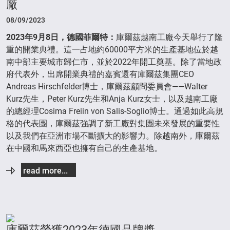
廠
08/09/2023
2023
年
9
月
8
日，德國菲爾特：
庫爾茲越南工廠今天舉行了隆
重的開業典禮。這一占地約60000平方米的生產基地位於越
南中部主要城市歸仁市，並於2022年開工奠基。除了當地政
府代表外，出席開業典禮的嘉賓還有庫爾茲集團CEO
Andreas Hirschfelder博士，庫爾茲顧問委員會——Walter
Kurz先生，Peter Kurz先生和Anja Kurz女士，以及越南工廠
的總經理Cosima Freiin von Salis-Soglio博士。通過如此高規
格的代表團，庫爾茲強調了新工廠對集團未來發展的重要性
以及我們在亞洲市場不斷擴大的影響力。除越南外，庫爾茲
在中國和馬來西亞也擁有自己的生產基地。
read more...
庫爾茲榮獲2023年德國品牌獎