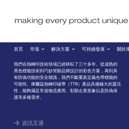
熱轉印碳帶
首页
市場
解決方案
可持續發展
關於
我們在熱轉印技術領域已經耕耘了三十多年。從成熟的
黑色標籤技術到巧妙突顯品牌設計的彩色方案，再到具
有防偽功能的安全標識，我們不斷重新定義色帶標籤的
可能性。庫爾茲熱轉印碳帶（TTR）產品具備極大的靈活
性，能夠滿足常規物流應用、彰顯企業形象以及防偽保
護等多種需求。
資訊互通