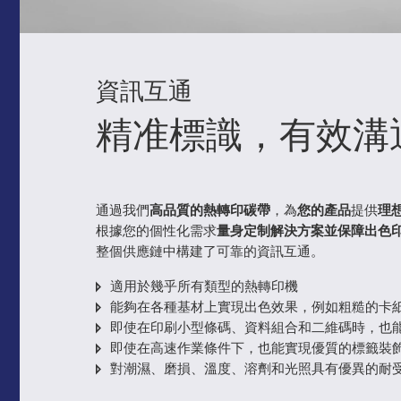
資訊互通
精准標識，有效溝
通過我們
高品質的熱轉印碳帶
，為
您的產品
提供
理
根據您的個性化需求
量身定制解決方案並保障出色
整個供應鏈中構建了可靠的資訊互通。
適用於幾乎所有類型的熱轉印機
能夠在各種基材上實現出色效果，例如粗糙的卡
即使在印刷小型條碼、資料組合和二維碼時，也
即使在高速作業條件下，也能實現優質的標籤裝
對潮濕、磨損、溫度、溶劑和光照具有優異的耐