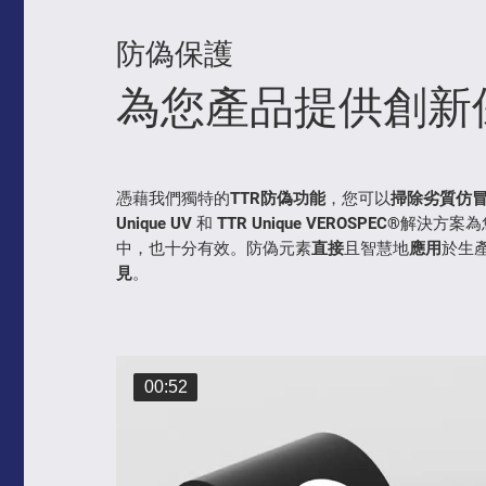
防偽保護
為您產品提供創新
憑藉我們獨特的
TTR防偽功能
，您可以
掃除劣質仿
Unique UV
和
TTR Unique VEROSPEC®
解決方案為
中，也十分有效。防偽元素
直接
且智慧地
應用
於生
見
。
00:52