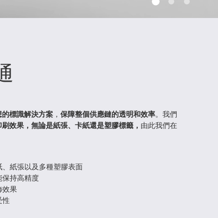
通
想的標識解決方案
，
保障整個供應鏈的透明和效率
。我們
印刷效果，無論是紙張、卡紙還是塑膠標籤，
由此我們在
紙、紙張以及多種塑膠表面
能保持高精度
飾效果
受性