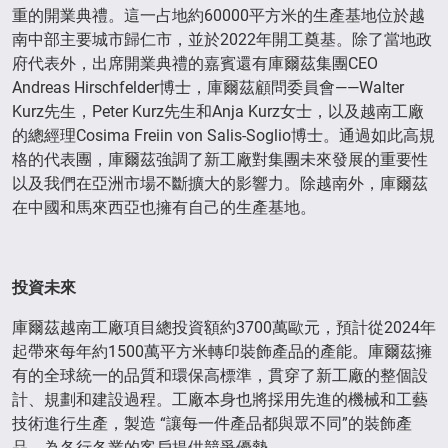
重的開業典禮。這一占地約60000平方米的生產基地位於越
南中部主要城市歸仁市，並於2022年開工奠基。除了當地政
府代表外，出席開業典禮的嘉賓還有庫爾茲集團CEO
Andreas Hirschfelder博士，庫爾茲顧問委員會——Walter
Kurz先生，Peter Kurz先生和Anja Kurz女士，以及越南工廠
的總經理Cosima Freiin von Salis-Soglio博士。通過如此高規
格的代表團，庫爾茲強調了新工廠對集團未來發展的重要性
以及我們在亞洲市場不斷擴大的影響力。除越南外，庫爾茲
在中國和馬來西亞也擁有自己的生產基地。
投資未來
庫爾茲越南工廠項目總投資額約3700萬歐元，預計從2024年
起帶來每年約1500萬平方米轉印裝飾產品的產能。庫爾茲擁
有的全球統一的品質和環保高標準，貫穿了新工廠的整個設
計、規劃和建設過程。工廠本身也將採用先進的機械和工藝
技術進行生產，製造 “讓每一件產品都與眾不同”的裝飾產
品，為各行各業的客戶提供競爭優勢。