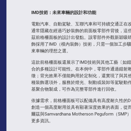
IMD
技術：未來車輛的設計和功能
電動汽車、自動駕駛、互聯汽車和可持續交通正在
通常隱藏在經過巧妙裝飾的前面板零部件背後，這
茲前格柵面板的設計出發點。該零部件外觀新穎吸睛，長
飾採用了IMD（模內裝飾）技術，只需一個加工步
來車輛的理想之選。
這款前格柵面板還展示了IMD技術與其他工藝〔如
合的多種設計可能性。在本例中，零部件通過鐳射雕
徵；背光效果不僅能夠用於定制化，還實現了與其
種裝飾選項外，服務於燈光、制動或裝卸等駕駛動
基聚合物製成，可作為完整零部件進行回收。
依據需求，前格柵面板可以配備具有高度耐久性的DE
創造一個高度耐用並具有顯著深度效果的表面，從
爾茲與Samvardhana Motherson Peguf
更多資訊。