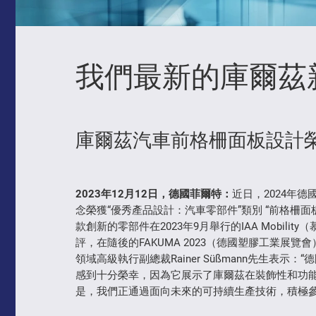
我們最新的庫爾茲
庫爾茲汽車前格柵面板設計榮
2023
年
12
月
12
日，德國菲爾特：
近日，2024年
念榮獲“優秀產品設計：汽車零部件”類別 “前格柵面板設計特別獎”
款創新的零部件在2023年9月舉行的IAA Mobi
評，在隨後的FAKUMA 2023（德國塑膠工業
領域高級執行副總裁Rainer Süßmann先生表
感到十分榮幸，因為它展示了庫爾茲在裝飾性和功
是，我們正通過面向未來的可持續生產技術，積極