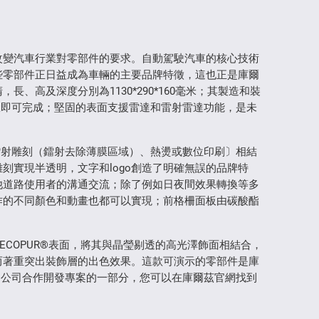
改變汽車行業對零部件的要求。自動駕駛汽車的核心技術
些零部件正日益成為車輛的主要品牌特徵，這也正是庫爾
、高及深度分別為1130*290*160毫米；其製造和裝
驟即可完成；堅固的表面支援雷達和雷射雷達功能，是未
鐳射雕刻（鐳射去除薄膜區域）、熱燙或數位印刷〕相結
刻實現半透明，文字和logo創造了明確無誤的品牌特
他道路使用者的溝通交流；除了例如日夜間效果轉換等多
作的不同顏色和動畫也都可以實現；前格柵面板由碳酸酯
COPUR®表面，將其與晶瑩剔透的高光澤飾面相結合，
而著重突出裝飾層的出色效果。這款可演示的零部件是庫
orm（SMP）公司合作開發專案的一部分，您可以在庫爾茲官網找到