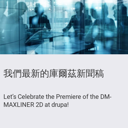
我們最新的庫爾茲新聞稿
Let’s Celebrate the Premiere of the DM-
MAXLINER 2D at drupa!