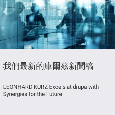
我們最新的庫爾茲新聞稿
LEONHARD KURZ Excels at drupa with
Synergies for the Future