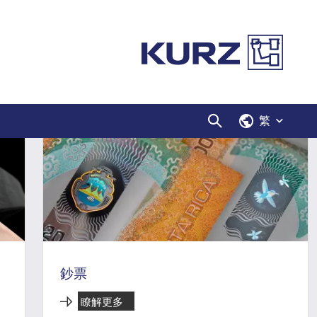
務一覽
繁
鈔票
瞭解更多