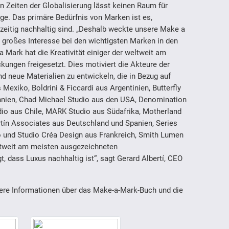
in Zeiten der Globalisierung lässt keinen Raum für
e. Das primäre Bedürfnis von Marken ist es,
chzeitig nachhaltig sind. „Deshalb weckte unsere Make a
k großes Interesse bei den wichtigsten Marken in den
Mark hat die Kreativität einiger der weltweit am
ungen freigesetzt. Dies motiviert die Akteure der
 neue Materialien zu entwickeln, die in Bezug auf
Mexiko, Boldrini & Ficcardi aus Argentinien, Butterfly
nnien, Chad Michael Studio aus den USA, Denomination
dio aus Chile, MARK Studio aus Südafrika, Motherland
rtín Associates aus Deutschland und Spanien, Series
 und Studio Créa Design aus Frankreich, Smith Lumen
eltweit am meisten ausgezeichneten
 dass Luxus nachhaltig ist“, sagt Gerard Albertí, CEO
ere Informationen über das Make-a-Mark-Buch und die