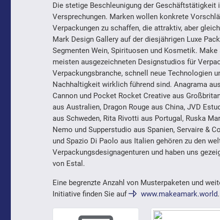
Die stetige Beschleunigung der Geschäftstätigkeit 
Versprechungen. Marken wollen konkrete Vorschläg
Verpackungen zu schaffen, die attraktiv, aber glei
Mark Design Gallery auf der diesjährigen Luxe Pac
Segmenten Wein, Spirituosen und Kosmetik. Make a 
meisten ausgezeichneten Designstudios für Verpack
Verpackungsbranche, schnell neue Technologien und
Nachhaltigkeit wirklich führend sind. Anagrama aus 
Cannon und Pocket Rocket Creative aus Großbrita
aus Australien, Dragon Rouge aus China, JVD Estu
aus Schweden, Rita Rivotti aus Portugal, Ruska Ma
Nemo und Supperstudio aus Spanien, Servaire & Co
und Spazio Di Paolo aus Italien gehören zu den w
Verpackungsdesignagenturen und haben uns gezeigt,
von Estal.
Eine begrenzte Anzahl von Musterpaketen und weit
Initiative finden Sie auf
www.makeamark.world
.