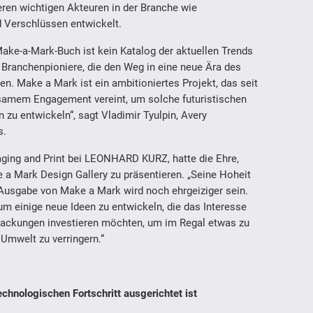
ren wichtigen Akteuren in der Branche wie
d Verschlüssen entwickelt.
ake-a-Mark-Buch ist kein Katalog der aktuellen Trends
 Branchenpioniere, die den Weg in eine neue Ära des
n. Make a Mark ist ein ambitioniertes Projekt, das seit
nsamem Engagement vereint, um solche futuristischen
zu entwickeln“, sagt Vladimir Tyulpin, Avery
s.
aging and Print bei LEONHARD KURZ, hatte die Ehre,
 a Mark Design Gallery zu präsentieren. „Seine Hoheit
e Ausgabe von Make a Mark wird noch ehrgeiziger sein.
um einige neue Ideen zu entwickeln, die das Interesse
rpackungen investieren möchten, um im Regal etwas zu
Umwelt zu verringern.“
echnologischen Fortschritt ausgerichtet ist