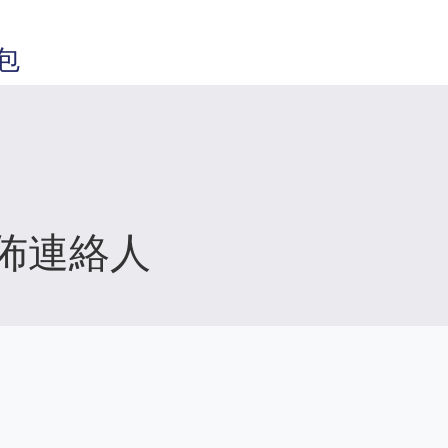
包
佈連絡人