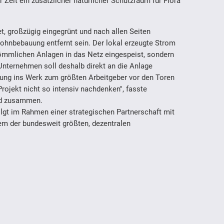
er Zeit ein zusätzlicher natürlicher Schutzraum für Flora
et, großzügig eingegrünt und nach allen Seiten
ohnbebauung entfernt sein. Der lokal erzeugte Strom
kömmlichen Anlagen in das Netz eingespeist, sondern
 Unternehmen soll deshalb direkt an die Anlage
ung ins Werk zum größten Arbeitgeber vor den Toren
ojekt nicht so intensiv nachdenken", fasste
nd zusammen.
lgt im Rahmen einer strategischen Partnerschaft mit
m der bundesweit größten, dezentralen