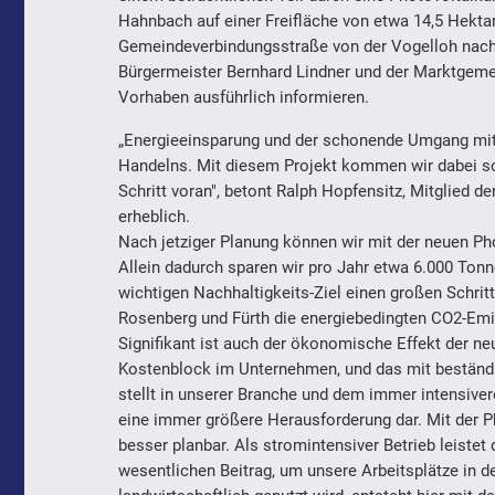
Hahnbach auf einer Freifläche von etwa 14,5 Hekta
Gemeindeverbindungsstraße von der Vogelloh nach 
Bürgermeister Bernhard Lindner und der Marktgemei
Vorhaben ausführlich informieren.
„Energieeinsparung und der schonende Umgang mit 
Handelns. Mit diesem Projekt kommen wir dabei s
Schritt voran", betont Ralph Hopfensitz, Mitglied d
erheblich.
Nach jetziger Planung können wir mit der neuen Ph
Allein dadurch sparen wir pro Jahr etwa 6.000 To
wichtigen Nachhaltigkeits-Ziel einen großen Schrit
Rosenberg und Fürth die energiebedingten CO2-Emi
Signifikant ist auch der ökonomische Effekt der n
Kostenblock im Unternehmen, und das mit beständi
stellt in unserer Branche und dem immer intensive
eine immer größere Herausforderung dar. Mit der P
besser planbar. Als stromintensiver Betrieb leistet 
wesentlichen Beitrag, um unsere Arbeitsplätze in d