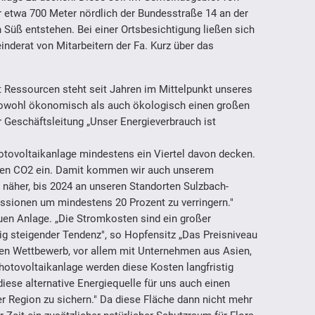
r etwa 700 Meter nördlich der Bundesstraße 14 an der
Süß entstehen. Bei einer Ortsbesichtigung ließen sich
nderat von Mitarbeitern der Fa. Kurz über das
Ressourcen steht seit Jahren im Mittelpunkt unseres
owohl ökonomisch als auch ökologisch einen großen
er Geschäftsleitung „Unser Energieverbrauch ist
otovoltaikanlage mindestens ein Viertel davon decken.
nnen CO2 ein. Damit kommen wir auch unserem
t näher, bis 2024 an unseren Standorten Sulzbach-
ssionen um mindestens 20 Prozent zu verringern."
euen Anlage. „Die Stromkosten sind ein großer
g steigender Tendenz", so Hopfensitz „Das Preisniveau
ren Wettbewerb, vor allem mit Unternehmen aus Asien,
hotovoltaikanlage werden diese Kosten langfristig
diese alternative Energiequelle für uns auch einen
er Region zu sichern." Da diese Fläche dann nicht mehr