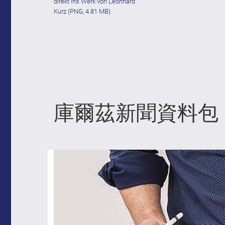
direkt ins Werk von Leonhard
Kurz
(PNG, 4.81 MB)
庫爾茲新聞資料包